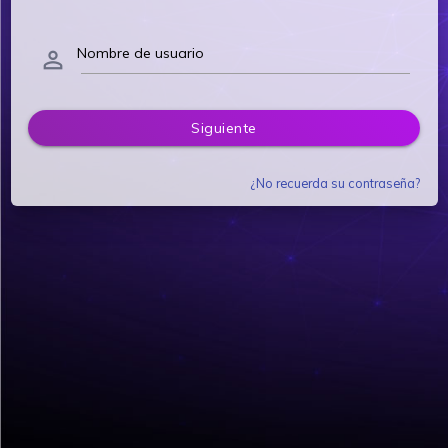
Nombre de usuario
person_outline
Siguiente
¿No recuerda su contraseña?